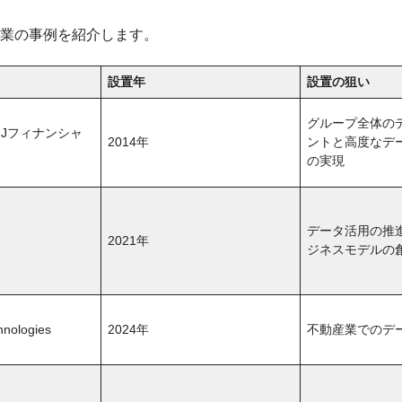
企業の事例を紹介します。
設置年
設置の狙い
グループ全体の
FJフィナンシャ
2014年
ントと高度なデ
の実現
データ活用の推
2021年
ジネスモデルの
ologies
2024年
不動産業でのデ