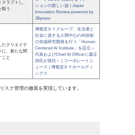
ィスラプトし、
ションの新しい波 | Japan
を狙う
Innovation Review powered by
JBpress
博報堂ＤＹグループ、生活者と
社会に資する人間中心のAI技術
の先端研究開発を行う「Human-
したクリエイテ
Centered AI Institute」を設立～
ジに、新たな関
代表およびChief AI Officerに森正
すこと
弥氏が就任～ | コーポレートニ
ュース | 博報堂ＤＹホールディ
ングス
とリスク管理の徹底を実現しています。