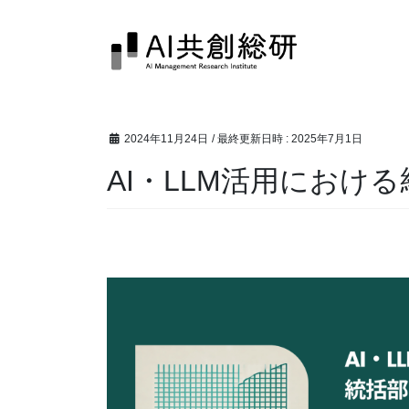
コ
ナ
ン
ビ
テ
ゲ
ン
ー
ツ
シ
へ
ョ
2024年11月24日
/ 最終更新日時 :
2025年7月1日
ス
ン
キ
に
AI・LLM活用におけ
ッ
移
プ
動