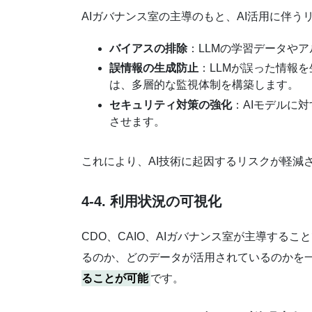
AIガバナンス室の主導のもと、AI活用に伴
バイアスの排除
：LLMの学習データや
誤情報の生成防止
：LLMが誤った情報
は、多層的な監視体制を構築します。
セキュリティ対策の強化
：AIモデルに
させます。
これにより、AI技術に起因するリスクが軽減
4-4. 利用状況の可視化
CDO、CAIO、AIガバナンス室が主導する
るのか、どのデータが活用されているのかを一
ることが可能
です。