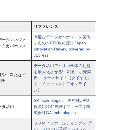
リファレンス
高度なデータガバナンスを実現
データマネジメ
するのがCDOの役割 | Japan
ータガバナンス
Innovation Review powered by
JBpress
データ活用でイオン全体の利益
を最大化させる! _流通・小売業
進や、新たなビ
界 ニュースサイト【ダイヤモン
創出
ド・チェーンストアオンライ
ン】
GA technologies、奥村純が執行
ータ活用
役員CDOに就任 | ニュース | 株
式会社GA technologies
ＳＯＭＰＯホールディングス グ
ループCDOが見据えるイノベー