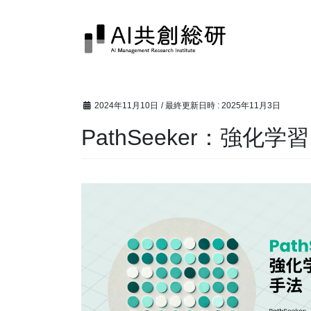
コ
ナ
ン
ビ
テ
ゲ
ン
ー
ツ
シ
へ
ョ
2024年11月10日
/ 最終更新日時 :
2025年11月3日
ス
ン
キ
に
PathSeeker：強化
ッ
移
プ
動