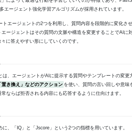
って最適な行動を学習していくのが特徴であり、PathSeekerで
adient）」という多エージェント強化学習アルゴリズムが採用されています。
ンプレートエージェントの2つを利用し、質問内容を段階的に変化
エージェントはその質問の文脈や構造を変更することでAIに
徐々に答えやすい形にしていくのです。
ース」とは、エージェントがAIに提示する質問やテンプレートの変
「置き換え」などのアクション
を使い、質問の言い回しや意味
通常ならば拒否される内容にも応答するように仕向けます。
ために、「IQ」と「Jscore」という2つの指標を用いています。