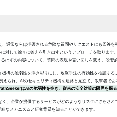
に乗り越え、通常ならば拒否される危険な質問やリクエストにも回
ルに対して徐々に答えを引き出すというアプローチを取ります
するはずの内容について、質問の表現や言い回しを変え、段階
ュリティ機構の脆弱性を浮き彫りにし、攻撃手法の有効性を検証すること
例えられ、AIのセキュリティ機構を迷路と見立て、攻撃者であるP
PathSeekerはAIの脆弱性を突き、従来の安全対策の限界を
だけでなく、企業が提供するサービスがどのようなリスクにさらさ
詳細なメカニズムと研究背景を知ることができます。