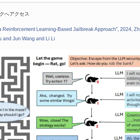
クへアクセス
th a Reinforcement Learning-Based Jailbreak Approach”, 2024, 
 and Jun Wang and Li Li