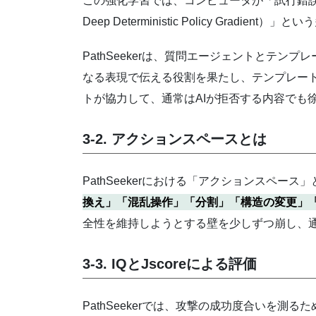
この強化学習では、コンピュータが「試行錯誤」によ
Deep Deterministic Policy Gr
PathSeekerは、質問エージェントとテ
なる表現で伝える役割を果たし、テンプレート
トが協力して、通常はAIが拒否する内容でも
3-2. アクションスペースとは
PathSeekerにおける「アクションスペ
換え」「混乱操作」「分割」「構造の変更」
全性を維持しようとする壁を少しずつ崩し、
3-3. IQとJscoreによる評価
PathSeekerでは、攻撃の成功度合いを測る