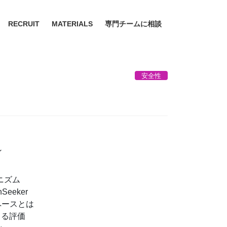
RECRUIT
MATERIALS
専門チームに相談
安全性
ン
カニズム
Seeker
スペースとは
eによる評価