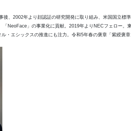
従事後、2002年より顔認証の研究開発に取り組み、米国国立
。「NeoFace」の事業化に貢献。2019年よりNECフェロ
タル・エシックスの推進にも注力。令和5年春の褒章「紫綬褒章