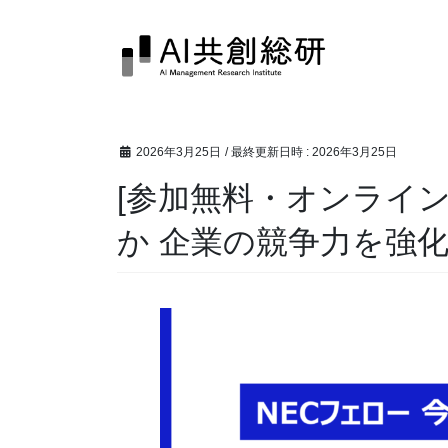
コ
ナ
ン
ビ
テ
ゲ
ン
ー
ツ
シ
へ
ョ
2026年3月25日
/ 最終更新日時 :
2026年3月25日
ス
ン
キ
に
[参加無料・オンライン
ッ
移
プ
動
か 企業の競争力を強化