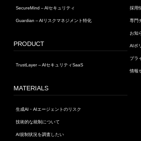
SecureMind – AIセキュリティ
採用
Guardian – AIリスクマネジメント特化
専門
お知
PRODUCT
AIポ
プラ
TrustLayer – AIセキュリティSaaS
情報
MATERIALS
生成AI・AIエージェントのリスク
技術的な統制について
AI規制状況を調査したい