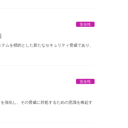
安全性
策
n）ベースのAIシステムを標的とした新たなセキュリティ脅威であり、
安全性
ティを強化し、その脅威に対処するための意識を喚起す