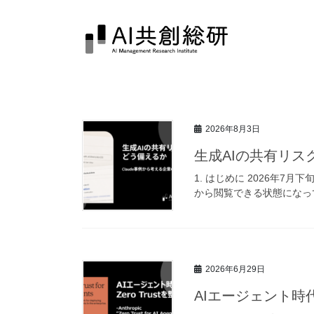
コ
ナ
ン
ビ
テ
ゲ
ン
ー
ツ
シ
へ
ョ
ス
ン
キ
に
2026年8月3日
ッ
移
生成AIの共有リス
プ
動
1. はじめに 2026年7月
から閲覧できる状態になって
2026年6月29日
AIエージェント時代のZer