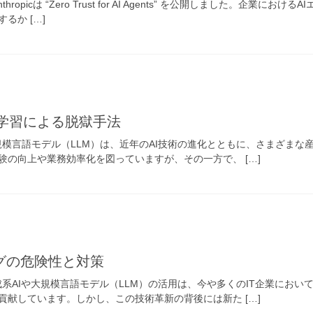
nthropicは “Zero Trust for AI Agents” を公開しました。
るか […]
：強化学習による脱獄手法
大規模言語モデル（LLM）は、近年のAI技術の進化とともに、さまざま
験の向上や業務効率化を図っていますが、その一方で、 […]
グの危険性と対策
生成系AIや大規模言語モデル（LLM）の活用は、今や多くのIT企業に
貢献しています。しかし、この技術革新の背後には新た […]