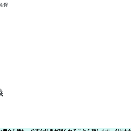
の確保
義