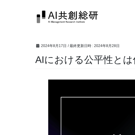
コ
ナ
ン
ビ
テ
ゲ
ン
ー
ツ
シ
へ
ョ
2024年8月17日
/ 最終更新日時 :
2024年8月28日
ス
ン
キ
に
AIにおける公平性と
ッ
移
プ
動