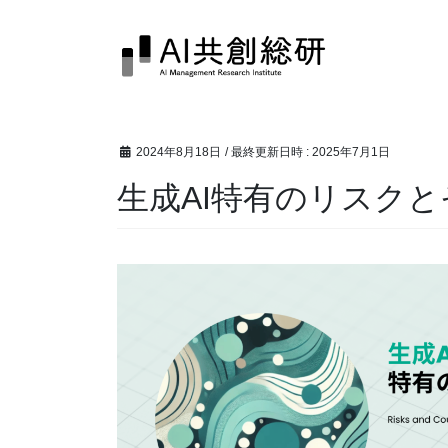
コ
ナ
ン
ビ
テ
ゲ
ン
ー
ツ
シ
へ
ョ
2024年8月18日
/ 最終更新日時 :
2025年7月1日
ス
ン
キ
に
生成AI特有のリスク
ッ
移
プ
動