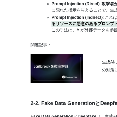
Prompt Injection (Direct)
:
攻撃者
に隠れた指示を与えることで、生成
Prompt Injection (Indirect)
: これ
るリソースに悪意のあるプロンプ
この手法は、AIが外部データを参
関連記事：
生成AI
の対策
2-2. Fake Data GenerationとDe
Fake Data Generation
と
Deepfake
は、生成A