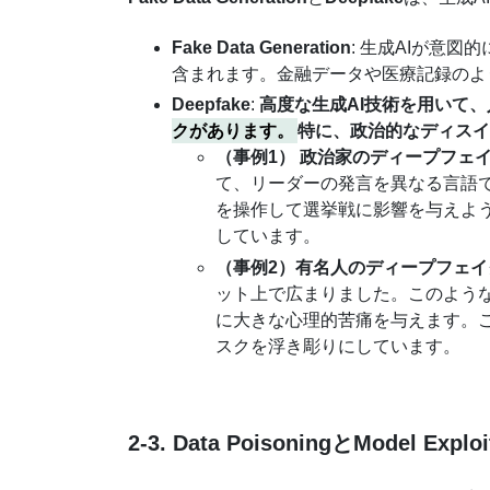
Fake Data Generation
: 生成AIが意
含まれます。金融データや医療記録のよ
Deepfake
:
高度な生成AI技術を用いて
クがあります。
特に、政治的なディス
（事例1） 政治家のディープフェ
て、リーダーの発言を異なる言語
を操作して選挙戦に影響を与えよ
しています。
（事例2）有名人のディープフェ
ット上で広まりました。このよう
に大きな心理的苦痛を与えます。
スクを浮き彫りにしています。
2-3. Data PoisoningとModel Exploi