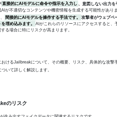
が
直接的にAIモデルに命令や指示を入力し
、意図しない出力を
AIが不適切なコンテンツや機密情報を生成する可能性があり
は、
間接的にAIモデルを操作する手法です。
攻撃者がウェブペ
トを埋め込みます。
AIがこれらのリソースにアクセスすると、
照する場合に特にリスクが高まります。
におけるJailbreakについて、その概要、リスク、具体的な
について詳しく解説します。
epfakeのリスク
Iが生み出すフェイクデータに関連するリスクです。