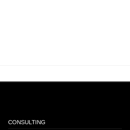
PARTNERS FUND中村氏が語るAIガバナンスの可能性「AI共創総研
が、日本における意思決定のあり方を変えていく」
AIガバナンス
, 
お知らせ
カテゴリー
1
2
3
次へ
»
お知らせ
カテゴリー
CONSULTING