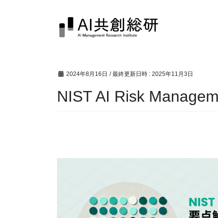
コ
ナ
ン
ビ
テ
ゲ
ン
ー
ツ
シ
へ
ョ
2024年8月16日
/ 最終更新日時 :
2025年11月3日
ス
ン
キ
に
NIST AI Risk Mana
ッ
移
プ
動