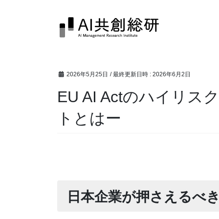
コ
ナ
ン
ビ
テ
ゲ
ン
ー
ツ
シ
へ
ョ
2026年5月25日
/ 最終更新日時 :
2026年6月2日
ス
ン
キ
に
EU AI Actのハ
ッ
移
プ
動
トとはー
日本企業が押さえるべ