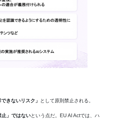
容できないリスク」
として原則禁止される。
禁止」ではない
という点だ。EU AI Actでは、ハ