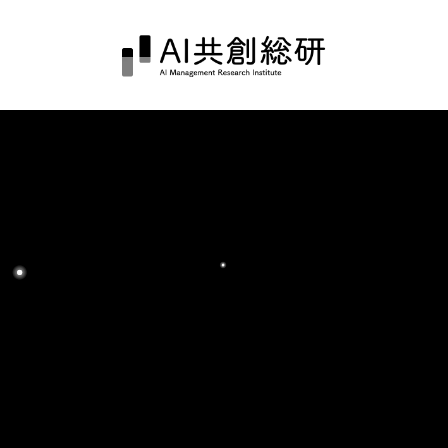
コ
ナ
ン
ビ
テ
ゲ
ン
ー
ツ
シ
へ
ョ
ス
ン
キ
に
ッ
移
プ
動