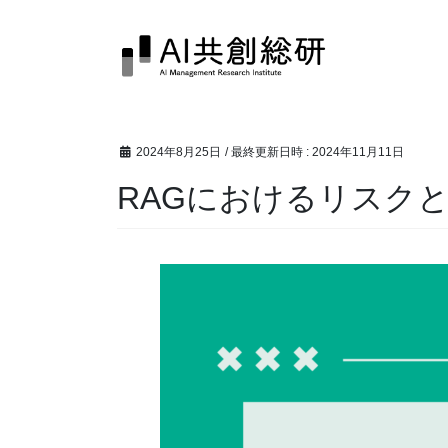
コ
ナ
ン
ビ
テ
ゲ
ン
ー
ツ
シ
へ
ョ
2024年8月25日
/ 最終更新日時 :
2024年11月11日
ス
ン
キ
に
RAGにおけるリスク
ッ
移
プ
動