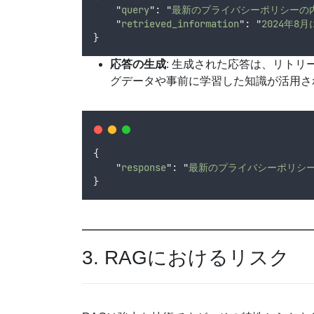
"
query
"
:
"
最新のプライバシーポリシーの
"
retrieved_information
"
:
"
2024年
}
応答の生成
: 生成された応答は、リト
グデータや事前に学習した知識が活用さ
{
"
response
"
:
"
最新のプライバシーポリシー
}
3. RAGにおけるリスク